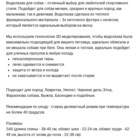
Водолазка для собак – отличный выбор для любителей спортивного
стиля. Подойдет для собак мелких, средних и крупных пород, как
мальчикам, так и девочкам. Водолазка сделана из теплого
функционального материала – 3х ниточного футера с начесом,
который является идеальным выбором на весну.
Мы используем технологии 3D-моделирования, чтобы водолазка была
максимально подходящей для вашего питомца, идеально облегала и
не мешала собаке при беге. Она легкая и теплая, идеально подойдет
для уличных прогулок в любую погоду.
гипоаллергенная ткань
легко одевается и снимается
защита от ветра и холода
не закатывается и не выцветает после стирки
Подходит для пород: Левретка, Уиппет, Чирнеко дель-Этна,
Фараонова собака, Выжла, Басенджи и подобные.
Рекомендации по уходу - стирка деликатный режим при температуре
не более 40 градусов.
Размеры:
S40 (длина спины - 38-40 см, обхват шеи - 22-24 см, обхват груди - 42-
48 см, высота от холки до пола - 32-38 см)