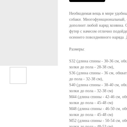
Необходимая вещь в мире удобны
собаки. Многофункциональный, 
дополнит любой наряд хозяина. 
футер с начесом отлично подойде
осеннего повседневного наряда. 
Размеры:
S32 (длина спины - 30-36 см, обх
холки до пола - 28-38 см),
S36 (длина спины - 36 см, обхват
до пола - 32-38 см),
S40 (длина спины - 38-40 см, обх
холки до пола - 32-38 см)
М44 (длина спины - 42-46 см, обх
холки до пола - 45-48 см)
М48 (длина спины - 46-50 см, обх
холки до пола - 45-48 см)
М52 (длина спины - 50-54 см, обх
холки до пола - 48-53 см)