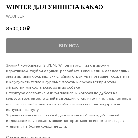
WINTER ДЛЯ УИППЕТА КАКАО
WOOFLER
8600,00
₽
BUY NOW
Зимний комбинезон SKYLINE Winter на молнии с широким
воротником-трубой до ушей разработан специально для холодных
зим и активных борзых. 3-х слойная структура позволяет сохранять
и не упускать тепло в суровые морозы и сохраняет при этом
лёгкость и мягкость, комфортную собаке.
Структура состоит из мягкой плащевки которая не дубеет на
морозе, терморефлексной подкладки, утеплителя и флиса, которые
все вместе работают на то, чтобы сохранять тепло внутри и не
выпускать наружу
Хорошо сочетается с любой дополнительной одеждой: тонкой
водолазкой или термо-майкой, которые можно использовать для
утепления в более холодные дни.
Отверстие под поводок.