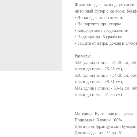
Жилетки сделаны из двух слоев: 
ниточный футер с начёсом. Комфо
• Легко одевать и снимать
• Не портятся при стирке
• Комфортное передвижение
• Подходят до -5 градусов
• Защита от ветра, дождя и сляко
Размеры:
S32 (длина спины - 30-36 см, обх
холки до пола - 25-28 см),
S36 (длина спины - 34-38 см, обх
холки до пола - 28-31 см),
М42 (длина спины - 38-42 см, обх
холки до пола - 31-35 см)
Материал: Курточная плащевка
Подкладка: Хлопок 100%
Для пород: французский бульдог,
Для погоды: от +5° до -5°