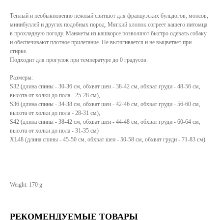
Теплый и необыкновенно нежный свитшот для французских бульдогов, мопсов,
минибуллей и других подобных пород. Мягкий хлопок согреет вашего питомца
в прохладную погоду. Манжеты из кашкорсе позволяют быстро одевать собаку
и обеспечивают плотное прилегание. Не вытягивается и не выцветает при
стирке.
Подходит для прогулок при температуре до 0 градусов.
Размеры:
S32 (длина спины - 30-36 см, обхват шеи - 38-42 см, обхват груди - 48-56 см,
высота от холки до пола - 25-28 см),
S36 (длина спины - 34-38 см, обхват шеи - 42-46 см, обхват груди - 56-60 см,
высота от холки до пола - 28-31 см),
S42 (длина спины - 38-42 см, обхват шеи - 44-48 см, обхват груди - 60-64 см,
высота от холки до пола - 31-35 см)
XL48 (длина спины - 45-50 см, обхват шеи - 50-58 см, обхват груди - 71-83 см)
Weight: 170 g
РЕКОМЕНДУЕМЫЕ ТОВАРЫ