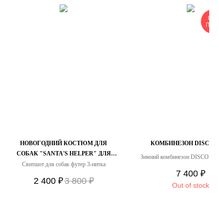
СКО
ПРО
НОВОГОДНИЙ КОСТЮМ ДЛЯ
КОМБИНЕЗОН DISCOV
СОБАК "SANTA'S HELPER" ДЛЯ
Зимний комбинезон DISCOVER
УИППЕТА
Свитшот для собак футер 3-нитка
для борзых
7 400
₽
2 400
₽
3 800
₽
Out of stock