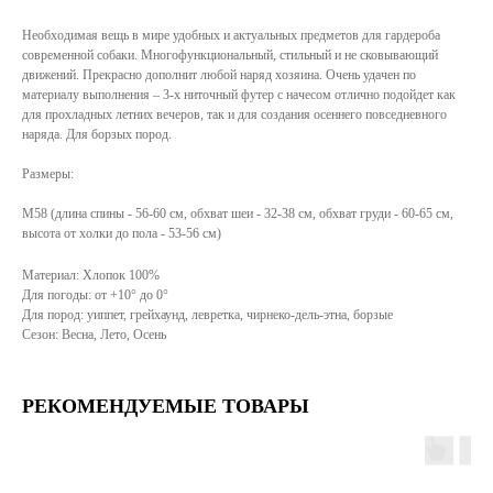
Необходимая вещь в мире удобных и актуальных предметов для гардероба
современной собаки. Многофункциональный, стильный и не сковывающий
движений. Прекрасно дополнит любой наряд хозяина. Очень удачен по
материалу выполнения – 3-х ниточный футер с начесом отлично подойдет как
для прохладных летних вечеров, так и для создания осеннего повседневного
наряда. Для борзых пород.
Размеры:
М58 (длина спины - 56-60 см, обхват шеи - 32-38 см, обхват груди - 60-65 см,
высота от холки до пола - 53-56 см)
Материал: Хлопок 100%
Для погоды: от +10° до 0°
Для пород: уиппет, грейхаунд, левретка, чирнеко-дель-этна, борзые
Сезон: Весна, Лето, Осень
РЕКОМЕНДУЕМЫЕ ТОВАРЫ